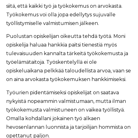
siitä, että kaikki työ ja työkokemus on arvokasta.
Työkokemus voi olla jopa edellytys sujuvalle
työllistymiselle valmistumisen jälkeen.
Puolustan opiskelijan oikeutta tehdä työtä. Moni
opiskelija haluaa hankkia paitsi tienestiä myös
tulevaisuuden kannalta tärkeitä työkokemusta ja
työelämätaitoja. Työskentelyllä ei ole
opiskeluaikana pelkkää taloudellista arvoa, vaan se
on aina arvokasta työkokemuksen hankkimiseksi.
Työurien pidentämiseksi opiskelijat on saatava
nykyistä nopeammin valmistumaan, mutta ilman
työkokemusta valmistuneen on vaikea työllistyä.
Omalla kohdallani jokainen työ alkaen
hevosenlannan luonnista ja tarjoilijan hommista on
opettanut paljon.