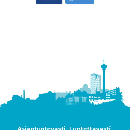
Asiantuntevasti. Luotettavasti.