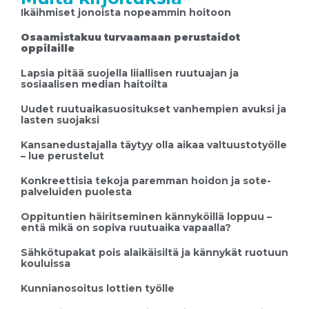
Ikäihmiset jonoista nopeammin hoitoon
Osaamistakuu turvaamaan perustaidot
oppilaille
Lapsia pitää suojella liiallisen ruutuajan ja
sosiaalisen median haitoilta
Uudet ruutuaikasuositukset vanhempien avuksi ja
lasten suojaksi
Kansanedustajalla täytyy olla aikaa valtuustotyölle
– lue perustelut
Konkreettisia tekoja paremman hoidon ja sote-
palveluiden puolesta
Oppituntien häiritseminen kännyköillä loppuu –
entä mikä on sopiva ruutuaika vapaalla?
Sähkötupakat pois alaikäisiltä ja kännykät ruotuun
kouluissa
Kunnianosoitus lottien työlle