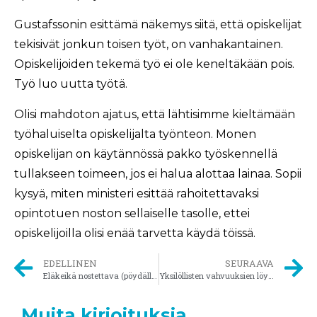
Gustafssonin esittämä näkemys siitä, että opiskelijat
tekisivät jonkun toisen työt, on vanhakantainen.
Opiskelijoiden tekemä työ ei ole keneltäkään pois.
Työ luo uutta työtä.
Olisi mahdoton ajatus, että lähtisimme kieltämään
työhaluiselta opiskelijalta työnteon. Monen
opiskelijan on käytännössä pakko työskennellä
tullakseen toimeen, jos ei halua alottaa lainaa. Sopii
kysyä, miten ministeri esittää rahoitettavaksi
opintotuen noston sellaiselle tasolle, ettei
opiskelijoilla olisi enää tarvetta käydä töissä.
EDELLINEN
SEURAAVA
Eläkeikä nostettava (pöydälle)
Yksilöllisten vahvuuksien löytäminen tärkeää peruskoulussa
Muita kirjoituksia