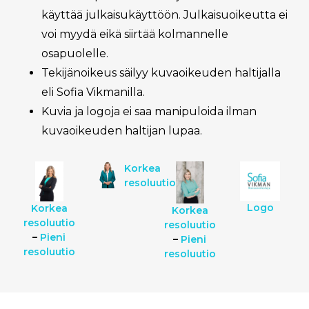
käyttää julkaisukäyttöön. Julkaisuoikeutta ei
voi myydä eikä siirtää kolmannelle
osapuolelle.
Tekijänoikeus säilyy kuvaoikeuden haltijalla
eli Sofia Vikmanilla.
Kuvia ja logoja ei saa manipuloida ilman
kuvaoikeuden haltijan lupaa.
Korkea
resoluutio
Logo
Korkea
Korkea
resoluutio
resoluutio
–
Pieni
–
Pieni
resoluutio
resoluutio