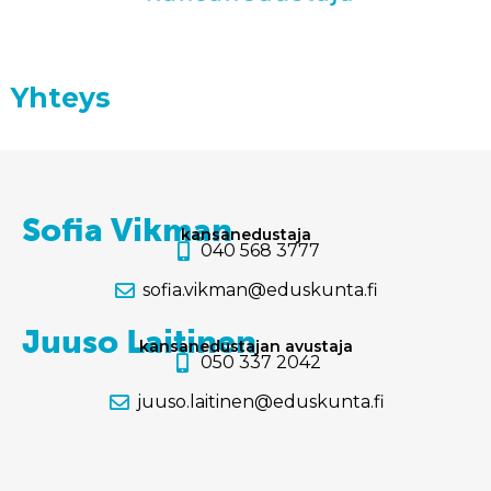
Yhteys
Sofia Vikman
kansanedustaja
040 568 3777
sofia.vikman@eduskunta.fi
Juuso Laitinen
kansanedustajan avustaja
050 337 2042
juuso.laitinen@eduskunta.fi