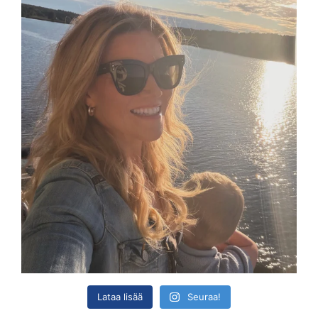
Lataa lisää
Seuraa!