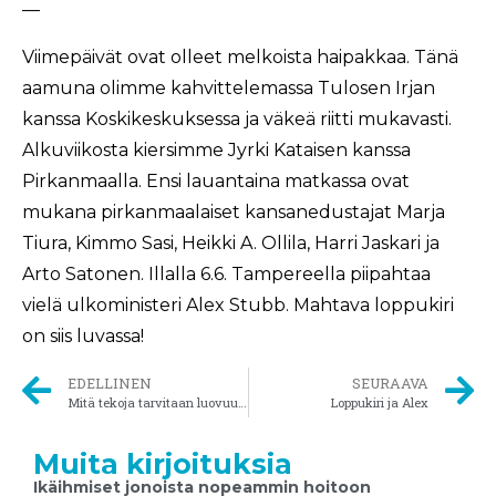
—
Viimepäivät ovat olleet melkoista haipakkaa. Tänä
aamuna olimme kahvittelemassa Tulosen Irjan
kanssa Koskikeskuksessa ja väkeä riitti mukavasti.
Alkuviikosta kiersimme Jyrki Kataisen kanssa
Pirkanmaalla. Ensi lauantaina matkassa ovat
mukana pirkanmaalaiset kansanedustajat Marja
Tiura, Kimmo Sasi, Heikki A. Ollila, Harri Jaskari ja
Arto Satonen. Illalla 6.6. Tampereella piipahtaa
vielä ulkoministeri Alex Stubb. Mahtava loppukiri
on siis luvassa!
EDELLINEN
SEURAAVA
Mitä tekoja tarvitaan luovuuden ja innovoinnin edistämiseksi?
Loppukiri ja Alex
Muita kirjoituksia
Ikäihmiset jonoista nopeammin hoitoon