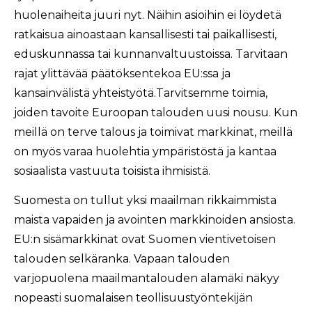
huolenaiheita juuri nyt. Näihin asioihin ei löydetä
ratkaisua ainoastaan kansallisesti tai paikallisesti,
eduskunnassa tai kunnanvaltuustoissa. Tarvitaan
rajat ylittävää päätöksentekoa EU:ssa ja
kansainvälistä yhteistyötä.Tarvitsemme toimia,
joiden tavoite Euroopan talouden uusi nousu. Kun
meillä on terve talous ja toimivat markkinat, meillä
on myös varaa huolehtia ympäristöstä ja kantaa
sosiaalista vastuuta toisista ihmisistä.
Suomesta on tullut yksi maailman rikkaimmista
maista vapaiden ja avointen markkinoiden ansiosta.
EU:n sisämarkkinat ovat Suomen vientivetoisen
talouden selkäranka. Vapaan talouden
varjopuolena maailmantalouden alamäki näkyy
nopeasti suomalaisen teollisuustyöntekijän