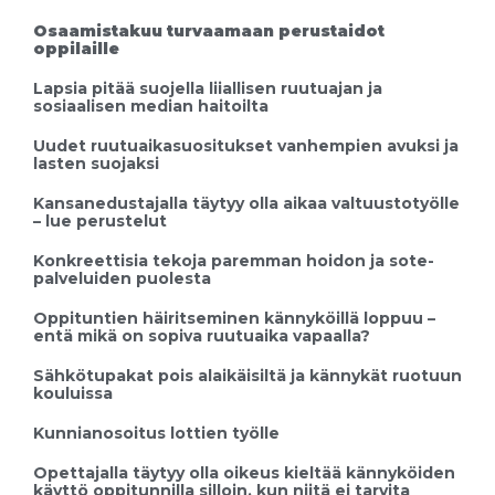
Osaamistakuu turvaamaan perustaidot
oppilaille
Lapsia pitää suojella liiallisen ruutuajan ja
sosiaalisen median haitoilta
Uudet ruutuaikasuositukset vanhempien avuksi ja
lasten suojaksi
Kansanedustajalla täytyy olla aikaa valtuustotyölle
– lue perustelut
Konkreettisia tekoja paremman hoidon ja sote-
palveluiden puolesta
Oppituntien häiritseminen kännyköillä loppuu –
entä mikä on sopiva ruutuaika vapaalla?
Sähkötupakat pois alaikäisiltä ja kännykät ruotuun
kouluissa
Kunnianosoitus lottien työlle
Opettajalla täytyy olla oikeus kieltää kännyköiden
käyttö oppitunnilla silloin, kun niitä ei tarvita