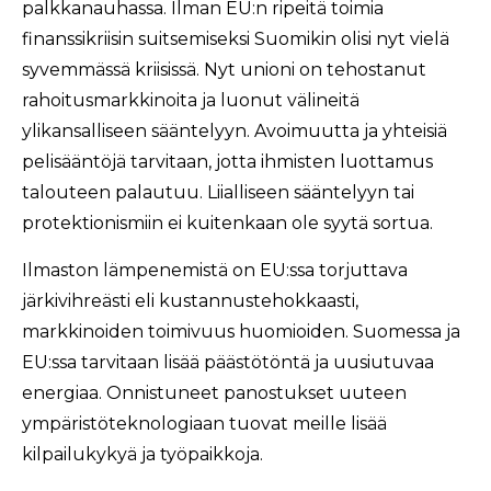
palkkanauhassa. Ilman EU:n ripeitä toimia
finanssikriisin suitsemiseksi Suomikin olisi nyt vielä
syvemmässä kriisissä. Nyt unioni on tehostanut
rahoitusmarkkinoita ja luonut välineitä
ylikansalliseen sääntelyyn. Avoimuutta ja yhteisiä
pelisääntöjä tarvitaan, jotta ihmisten luottamus
talouteen palautuu. Liialliseen sääntelyyn tai
protektionismiin ei kuitenkaan ole syytä sortua.
Ilmaston lämpenemistä on EU:ssa torjuttava
järkivihreästi eli kustannustehokkaasti,
markkinoiden toimivuus huomioiden. Suomessa ja
EU:ssa tarvitaan lisää päästötöntä ja uusiutuvaa
energiaa. Onnistuneet panostukset uuteen
ympäristöteknologiaan tuovat meille lisää
kilpailukykyä ja työpaikkoja.