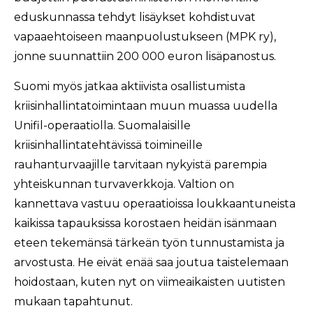
eduskunnassa tehdyt lisäykset kohdistuvat
vapaaehtoiseen maanpuolustukseen (MPK ry),
jonne suunnattiin 200 000 euron lisäpanostus.
Suomi myös jatkaa aktiivista osallistumista
kriisinhallintatoimintaan muun muassa uudella
Unifil-operaatiolla. Suomalaisille
kriisinhallintatehtävissä toimineille
rauhanturvaajille tarvitaan nykyistä parempia
yhteiskunnan turvaverkkoja. Valtion on
kannettava vastuu operaatioissa loukkaantuneista
kaikissa tapauksissa korostaen heidän isänmaan
eteen tekemänsä tärkeän työn tunnustamista ja
arvostusta. He eivät enää saa joutua taistelemaan
hoidostaan, kuten nyt on viimeaikaisten uutisten
mukaan tapahtunut.