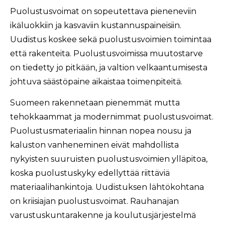
Puolustusvoimat on sopeutettava pieneneviin
ikäluokkiin ja kasvaviin kustannuspaineisiin.
Uudistus koskee sekä puolustusvoimien toimintaa
että rakenteita. Puolustusvoimissa muutostarve
on tiedetty jo pitkään, ja valtion velkaantumisesta
johtuva säästöpaine aikaistaa toimenpiteitä.
Suomeen rakennetaan pienemmät mutta
tehokkaammat ja modernimmat puolustusvoimat.
Puolustusmateriaalin hinnan nopea nousu ja
kaluston vanheneminen eivät mahdollista
nykyisten suuruisten puolustusvoimien ylläpitoa,
koska puolustuskyky edellyttää riittäviä
materiaalihankintoja. Uudistuksen lähtökohtana
on kriisiajan puolustusvoimat. Rauhanajan
varustuskuntarakenne ja koulutusjärjestelmä