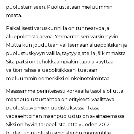
puolustamiseen. Puolustetaan mieluummin
maata.
Paikallisesti varuskunnilla on tunnearvoa ja
aluepoliittista arvoa. Ymmärrän sen varsin hyvin.
Mutta kun joudutaan valitsemaan aluepolitiikan ja
puolustuskyvyn välillä, täytyy ajatella jälkimmäistä.
Sitä paitsi on tehokkaampiakin tapoja käyttää
valtion rahaa aluepolitiikkaan; tuetaan
mieluummin esimerkiksi elinkeinotoimintaa.
Maassamme perinteisesti korkealla tasolla ollutta
maanpuolustustahtoa on erityisesti vaalittava
puolustusvoimien uudistuksessa. Tässä
vapaaehtoinen maanpuolustus on avainasemassa.
Siksi on hyvin tarpeellista, että vuoden 2012
budjettiin puolustusministeriön momentille