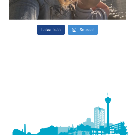
Lataa lisää
Seuraa!