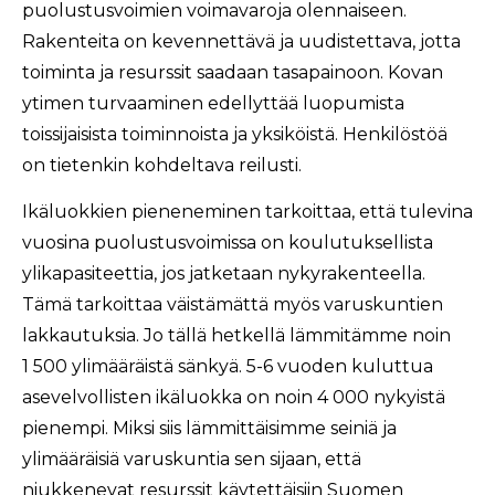
puolustusvoimien voimavaroja olennaiseen.
Rakenteita on kevennettävä ja uudistettava, jotta
toiminta ja resurssit saadaan tasapainoon. Kovan
ytimen turvaaminen edellyttää luopumista
toissijaisista toiminnoista ja yksiköistä. Henkilöstöä
on tietenkin kohdeltava reilusti.
Ikäluokkien pieneneminen tarkoittaa, että tulevina
vuosina puolustusvoimissa on koulutuksellista
ylikapasiteettia, jos jatketaan nykyrakenteella.
Tämä tarkoittaa väistämättä myös varuskuntien
lakkautuksia. Jo tällä hetkellä lämmitämme noin
1 500 ylimääräistä sänkyä. 5-6 vuoden kuluttua
asevelvollisten ikäluokka on noin 4 000 nykyistä
pienempi. Miksi siis lämmittäisimme seiniä ja
ylimääräisiä varuskuntia sen sijaan, että
niukkenevat resurssit käytettäisiin Suomen