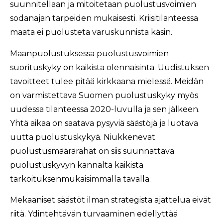
suunnitellaan ja mitoitetaan puolustusvoimien
sodanajan tarpeiden mukaisesti. Kriisitilanteessa
maata ei puolusteta varuskunnista käsin.
Maanpuolustuksessa puolustusvoimien
suorituskyky on kaikista olennaisinta. Uudistuksen
tavoitteet tulee pitää kirkkaana mielessä. Meidän
on varmistettava Suomen puolustuskyky myös
uudessa tilanteessa 2020-luvulla ja sen jälkeen.
Yhtä aikaa on saatava pysyviä säästöjä ja luotava
uutta puolustuskykyä. Niukkenevat
puolustusmäärärahat on siis suunnattava
puolustuskyvyn kannalta kaikista
tarkoituksenmukaisimmalla tavalla.
Mekaaniset säästöt ilman strategista ajattelua eivät
riitä. Ydintehtävän turvaaminen edellyttää