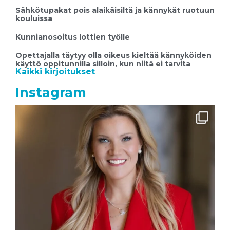
Sähkötupakat pois alaikäisiltä ja kännykät ruotuun
kouluissa
Kunnianosoitus lottien työlle
Opettajalla täytyy olla oikeus kieltää kännyköiden
käyttö oppitunnilla silloin, kun niitä ei tarvita
Kaikki kirjoitukset
Instagram