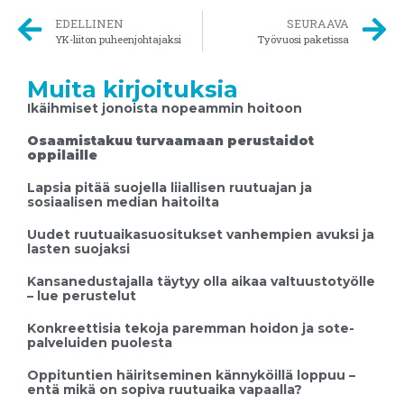
EDELLINEN
SEURAAVA
YK-liiton puheenjohtajaksi
Työvuosi paketissa
Muita kirjoituksia
Ikäihmiset jonoista nopeammin hoitoon
Osaamistakuu turvaamaan perustaidot
oppilaille
Lapsia pitää suojella liiallisen ruutuajan ja
sosiaalisen median haitoilta
Uudet ruutuaikasuositukset vanhempien avuksi ja
lasten suojaksi
Kansanedustajalla täytyy olla aikaa valtuustotyölle
– lue perustelut
Konkreettisia tekoja paremman hoidon ja sote-
palveluiden puolesta
Oppituntien häiritseminen kännyköillä loppuu –
entä mikä on sopiva ruutuaika vapaalla?