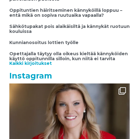
Oppituntien häiritseminen kännyköillä loppuu –
entä mikä on sopiva ruutuaika vapaalla?
Sähkötupakat pois alaikäisiltä ja kännykät ruotuun
kouluissa
Kunnianosoitus lottien työlle
Opettajalla täytyy olla oikeus kieltää kännyköiden
käyttö oppitunnilla silloin, kun niitä ei tarvita
Kaikki kirjoitukset
Instagram