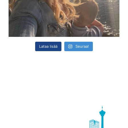
Lataa lisää
Seuraa!