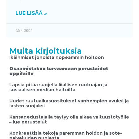
LUE LISÄÄ »
26.4.2009
Muita kirjoituksia
Ikäihmiset jonoista nopeammin hoitoon
Osaamistakuu turvaamaan perustaidot
oppilaille
Lapsia pitää suojella liiallisen ruutuajan ja
sosiaalisen median haitoilta
Uudet ruutuaikasuositukset vanhempien avuksi ja
lasten suojaksi
Kansanedustajalla täytyy olla aikaa valtuustotyölle
– lue perustelut
Konkreettisia tekoja paremman hoidon ja sote-
palveluiden puolesta