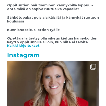
Oppituntien häiritseminen kännyköillä loppuu –
entä mikä on sopiva ruutuaika vapaalla?
Sähkötupakat pois alaikäisiltä ja kännykät ruotuun
kouluissa
Kunnianosoitus lottien työlle
Opettajalla täytyy olla oikeus kieltää kännyköiden
käyttö oppitunnilla silloin, kun niitä ei tarvita
Kaikki kirjoitukset
Instagram