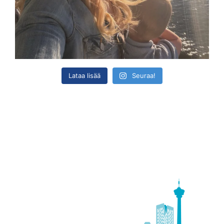
Lataa lisää
Seuraa!