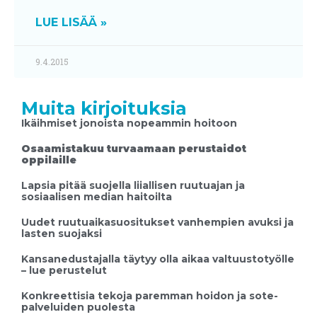
LUE LISÄÄ »
9.4.2015
Muita kirjoituksia
Ikäihmiset jonoista nopeammin hoitoon
Osaamistakuu turvaamaan perustaidot
oppilaille
Lapsia pitää suojella liiallisen ruutuajan ja
sosiaalisen median haitoilta
Uudet ruutuaikasuositukset vanhempien avuksi ja
lasten suojaksi
Kansanedustajalla täytyy olla aikaa valtuustotyölle
– lue perustelut
Konkreettisia tekoja paremman hoidon ja sote-
palveluiden puolesta