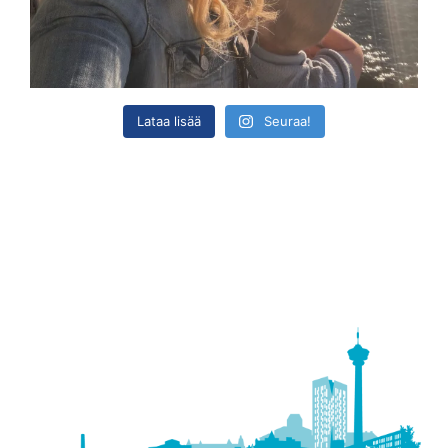
Lataa lisää
Seuraa!