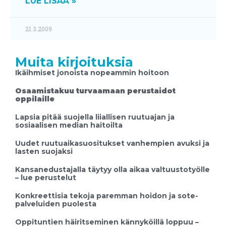
LUE LISÄÄ »
21.3.2009
Muita kirjoituksia
Ikäihmiset jonoista nopeammin hoitoon
Osaamistakuu turvaamaan perustaidot
oppilaille
Lapsia pitää suojella liiallisen ruutuajan ja
sosiaalisen median haitoilta
Uudet ruutuaikasuositukset vanhempien avuksi ja
lasten suojaksi
Kansanedustajalla täytyy olla aikaa valtuustotyölle
– lue perustelut
Konkreettisia tekoja paremman hoidon ja sote-
palveluiden puolesta
Oppituntien häiritseminen kännyköillä loppuu –