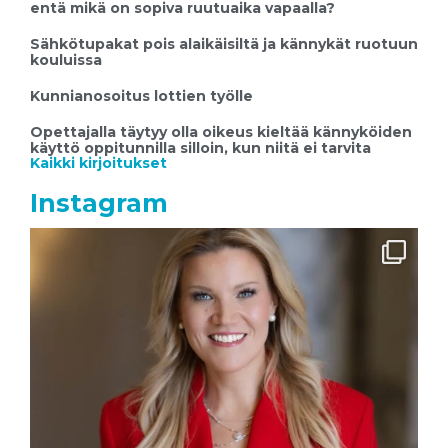
entä mikä on sopiva ruutuaika vapaalla?
Sähkötupakat pois alaikäisiltä ja kännykät ruotuun
kouluissa
Kunnianosoitus lottien työlle
Opettajalla täytyy olla oikeus kieltää kännyköiden
käyttö oppitunnilla silloin, kun niitä ei tarvita
Kaikki kirjoitukset
Instagram