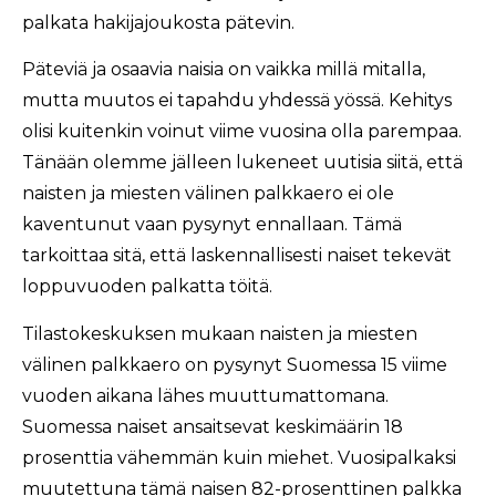
palkata hakijajoukosta pätevin.
Päteviä ja osaavia naisia on vaikka millä mitalla,
mutta muutos ei tapahdu yhdessä yössä. Kehitys
olisi kuitenkin voinut viime vuosina olla parempaa.
Tänään olemme jälleen lukeneet uutisia siitä, että
naisten ja miesten välinen palkkaero ei ole
kaventunut vaan pysynyt ennallaan. Tämä
tarkoittaa sitä, että laskennallisesti naiset tekevät
loppuvuoden palkatta töitä.
Tilastokeskuksen mukaan naisten ja miesten
välinen palkkaero on pysynyt Suomessa 15 viime
vuoden aikana lähes muuttumattomana.
Suomessa naiset ansaitsevat keskimäärin 18
prosenttia vähemmän kuin miehet. Vuosipalkaksi
muutettuna tämä naisen 82-prosenttinen palkka