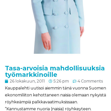
Tasa-arvoisia mahdollisuuksia
työmarkkinoille
26 lokakuun, 2011
5:26 pm
4 Comments
Kauppalehti uutisoi aiemmin tänä vuonna Suomen
ekonomiliiton kehottaneen naisia olemaan nykyistä
röyhkeämpiä palkkavaatimuksissaan.
”Kannustamme nuoria (naisia) röyhkeyteen.