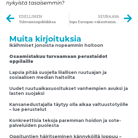
nykyistä tasaisemmin?
EDELLINEN
SEURAAVA
Tulevaisuuspolitiikkaa
Sopu Euroopan vakauttamisesta
Muita kirjoituksia
Ikäihmiset jonoista nopeammin hoitoon
Osaamistakuu turvaamaan perustaidot
oppilaille
Lapsia pitää suojella liiallisen ruutuajan ja
sosiaalisen median haitoilta
Uudet ruutuaikasuositukset vanhempien avuksi ja
lasten suojaksi
Kansanedustajalla täytyy olla aikaa valtuustotyölle
– lue perustelut
Konkreettisia tekoja paremman hoidon ja sote-
palveluiden puolesta
Oppituntien häiritseminen kännyköillä loppuu –