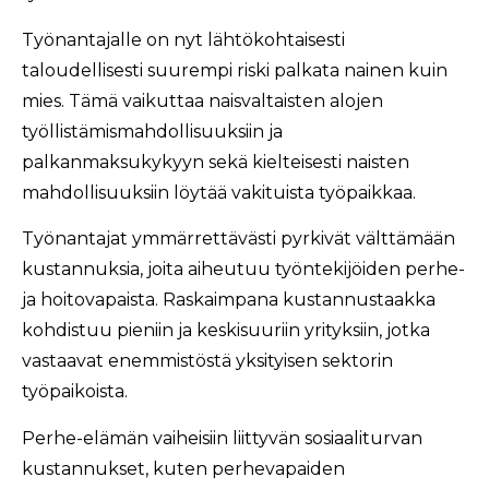
Työnantajalle on nyt lähtökohtaisesti
taloudellisesti suurempi riski palkata nainen kuin
mies. Tämä vaikuttaa naisvaltaisten alojen
työllistämismahdollisuuksiin ja
palkanmaksukykyyn sekä kielteisesti naisten
mahdollisuuksiin löytää vakituista työpaikkaa.
Työnantajat ymmärrettävästi pyrkivät välttämään
kustannuksia, joita aiheutuu työntekijöiden perhe-
ja hoitovapaista. Raskaimpana kustannustaakka
kohdistuu pieniin ja keskisuuriin yrityksiin, jotka
vastaavat enemmistöstä yksityisen sektorin
työpaikoista.
Perhe-elämän vaiheisiin liittyvän sosiaaliturvan
kustannukset, kuten perhevapaiden