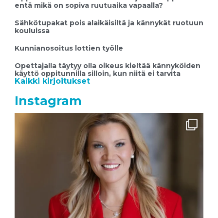
entä mikä on sopiva ruutuaika vapaalla?
Sähkötupakat pois alaikäisiltä ja kännykät ruotuun
kouluissa
Kunnianosoitus lottien työlle
Opettajalla täytyy olla oikeus kieltää kännyköiden
käyttö oppitunnilla silloin, kun niitä ei tarvita
Kaikki kirjoitukset
Instagram