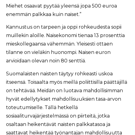
Miehet osaavat pyytää yleensä jopa 500 euroa
enemmän palkkaa kuin naiset.”
Kannustus on tarpeen ja oppi rohkeudesta sopii
muillekin aloille. Naisekonomi tienaa 13 prosenttia
mieskollegaansa vähemmän. Yleisesti ottaen
tilanne on vieläkin huonompi. Naisen euron
arvioidaan olevan noin 80 senttiä.
Suomalaisten naisten täytyy rohkeasti uskoa
itseensä. Toisaalta myös meillä poliittisilla päättäjillä
on tehtävää. Meidän on luotava mahdollisimman
hyvät edellytykset mahdollisuuksien tasa-arvon
toteutumiselle. Tällä hetkellä
sosiaaliturvajärjestelmässä on piirteitä, jotka
osaltaan heikentävät naisten palkkatasoa ja
saattavat heikentää työnantajan mahdollisuutta