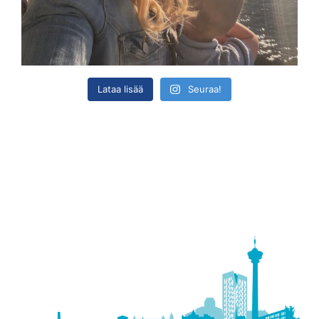
Lataa lisää
Seuraa!