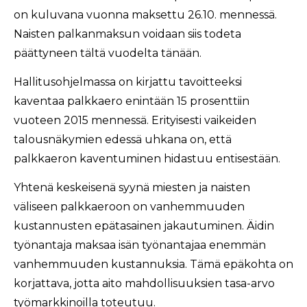
on kuluvana vuonna maksettu 26.10. mennessä.
Naisten palkanmaksun voidaan siis todeta
päättyneen tältä vuodelta tänään.
Hallitusohjelmassa on kirjattu tavoitteeksi
kaventaa palkkaero enintään 15 prosenttiin
vuoteen 2015 mennessä. Erityisesti vaikeiden
talousnäkymien edessä uhkana on, että
palkkaeron kaventuminen hidastuu entisestään.
Yhtenä keskeisenä syynä miesten ja naisten
väliseen palkkaeroon on vanhemmuuden
kustannusten epätasainen jakautuminen. Äidin
työnantaja maksaa isän työnantajaa enemmän
vanhemmuuden kustannuksia. Tämä epäkohta on
korjattava, jotta aito mahdollisuuksien tasa-arvo
työmarkkinoilla toteutuu.