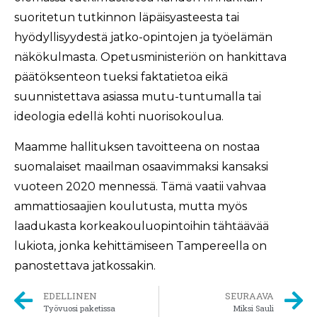
suoritetun tutkinnon läpäisyasteesta tai
hyödyllisyydestä jatko-opintojen ja työelämän
näkökulmasta. Opetusministeriön on hankittava
päätöksenteon tueksi faktatietoa eikä
suunnistettava asiassa mutu-tuntumalla tai
ideologia edellä kohti nuorisokoulua.
Maamme hallituksen tavoitteena on nostaa
suomalaiset maailman osaavimmaksi kansaksi
vuoteen 2020 mennessä. Tämä vaatii vahvaa
ammattiosaajien koulutusta, mutta myös
laadukasta korkeakouluopintoihin tähtäävää
lukiota, jonka kehittämiseen Tampereella on
panostettava jatkossakin.
EDELLINEN
SEURAAVA
Työvuosi paketissa
Miksi Sauli