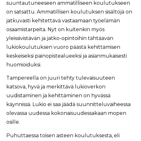
suuntautuneeseen ammatilliseen koulutukseen
on satsattu. Ammatillisen koulutuksen sisältöjä on
jatkuvasti kehitettävä vastaamaan työelämän
osaamistarpeita. Nyt on kuitenkin myös
yleissivistävän ja jatko-opintoihin tähtäävän
lukiokoulutuksen vuoro päästä kehittämisen
keskeiseksi painopistealueeksi ja asianmukaisesti
huomioiduksi.
Tampereella on juuri tehty tulevaisuuteen
katsova, hyvä ja merkittävä lukioverkon
uudistaminen ja kehittäminen on hyvässä
käynnissä. Lukio ei saa jäädä suunnitteluvaiheessa
olevassa uudessa kokonaisuudessakaan mopen
osille.
Puhuttaessa toisen asteen koulutuksesta, eli