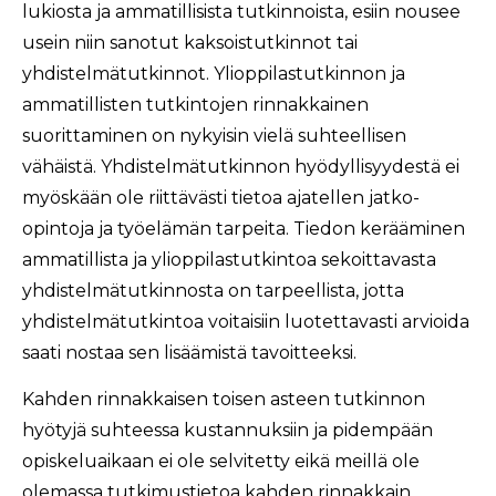
lukiosta ja ammatillisista tutkinnoista, esiin nousee
usein niin sanotut kaksoistutkinnot tai
yhdistelmätutkinnot. Ylioppilastutkinnon ja
ammatillisten tutkintojen rinnakkainen
suorittaminen on nykyisin vielä suhteellisen
vähäistä. Yhdistelmätutkinnon hyödyllisyydestä ei
myöskään ole riittävästi tietoa ajatellen jatko-
opintoja ja työelämän tarpeita. Tiedon kerääminen
ammatillista ja ylioppilastutkintoa sekoittavasta
yhdistelmätutkinnosta on tarpeellista, jotta
yhdistelmätutkintoa voitaisiin luotettavasti arvioida
saati nostaa sen lisäämistä tavoitteeksi.
Kahden rinnakkaisen toisen asteen tutkinnon
hyötyjä suhteessa kustannuksiin ja pidempään
opiskeluaikaan ei ole selvitetty eikä meillä ole
olemassa tutkimustietoa kahden rinnakkain