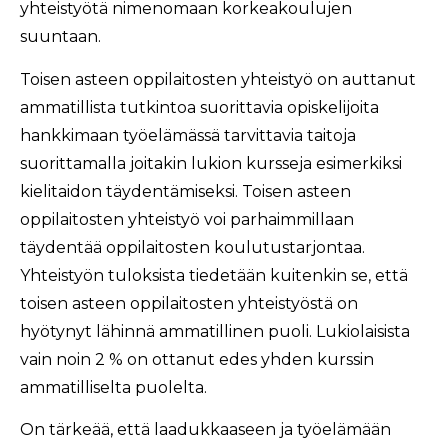
yhteistyötä nimenomaan korkeakoulujen
suuntaan.
Toisen asteen oppilaitosten yhteistyö on auttanut
ammatillista tutkintoa suorittavia opiskelijoita
hankkimaan työelämässä tarvittavia taitoja
suorittamalla joitakin lukion kursseja esimerkiksi
kielitaidon täydentämiseksi. Toisen asteen
oppilaitosten yhteistyö voi parhaimmillaan
täydentää oppilaitosten koulutustarjontaa.
Yhteistyön tuloksista tiedetään kuitenkin se, että
toisen asteen oppilaitosten yhteistyöstä on
hyötynyt lähinnä ammatillinen puoli. Lukiolaisista
vain noin 2 % on ottanut edes yhden kurssin
ammatilliselta puolelta.
On tärkeää, että laadukkaaseen ja työelämään