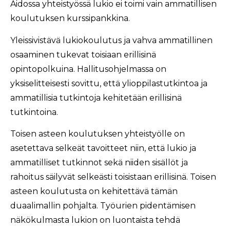
Aidossa yhteistyössä lukio ei toimi vain ammatillisen
koulutuksen kurssipankkina.
Yleissivistävä lukiokoulutus ja vahva ammatillinen
osaaminen tukevat toisiaan erillisinä
opintopolkuina. Hallitusohjelmassa on
yksiselitteisesti sovittu, että ylioppilastutkintoa ja
ammatillisia tutkintoja kehitetään erillisinä
tutkintoina.
Toisen asteen koulutuksen yhteistyölle on
asetettava selkeät tavoitteet niin, että lukio ja
ammatilliset tutkinnot sekä niiden sisällöt ja
rahoitus säilyvät selkeästi toisistaan erillisinä. Toisen
asteen koulutusta on kehitettävä tämän
duaalimallin pohjalta. Työurien pidentämisen
näkökulmasta lukion on luontaista tehdä