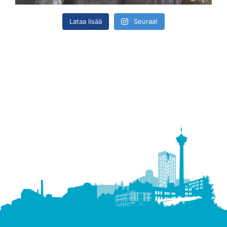
Lataa lisää
Seuraa!