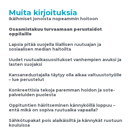
Muita kirjoituksia
Ikäihmiset jonoista nopeammin hoitoon
Osaamistakuu turvaamaan perustaidot
oppilaille
Lapsia pitää suojella liiallisen ruutuajan ja
sosiaalisen median haitoilta
Uudet ruutuaikasuositukset vanhempien avuksi ja
lasten suojaksi
Kansanedustajalla täytyy olla aikaa valtuustotyölle
– lue perustelut
Konkreettisia tekoja paremman hoidon ja sote-
palveluiden puolesta
Oppituntien häiritseminen kännyköillä loppuu –
entä mikä on sopiva ruutuaika vapaalla?
Sähkötupakat pois alaikäisiltä ja kännykät ruotuun
kouluissa