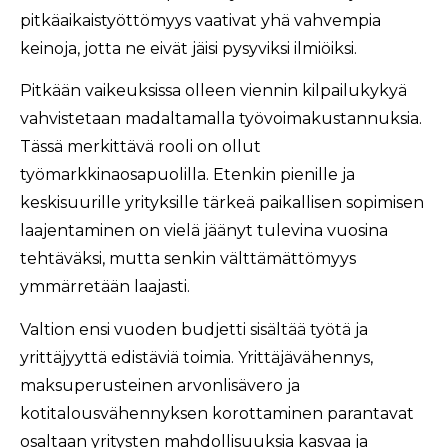
pitkäaikaistyöttömyys vaativat yhä vahvempia
keinoja, jotta ne eivät jäisi pysyviksi ilmiöiksi.
Pitkään vaikeuksissa olleen viennin kilpailukykyä
vahvistetaan madaltamalla työvoimakustannuksia.
Tässä merkittävä rooli on ollut
työmarkkinaosapuolilla. Etenkin pienille ja
keskisuurille yrityksille tärkeä paikallisen sopimisen
laajentaminen on vielä jäänyt tulevina vuosina
tehtäväksi, mutta senkin välttämättömyys
ymmärretään laajasti.
Valtion ensi vuoden budjetti sisältää työtä ja
yrittäjyyttä edistäviä toimia. Yrittäjävähennys,
maksuperusteinen arvonlisävero ja
kotitalousvähennyksen korottaminen parantavat
osaltaan yritysten mahdollisuuksia kasvaa ja