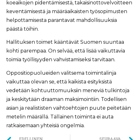
koeaikojen pidentämisestä, takaisinottovelvoitteen
keventämisestä ja määräaikaisten työsopimusten
helpottamisesta parantavat mahdollisuuksia
päästä töihin.
Hallituksen toimet kääntävät Suomen suuntaa
kohti parempaa. On selvää, että lisää vaikuttavia
toimia työllisyyden vahvistamiseksi tarvitaan.
Oppositiopuolueiden valitsema toimintalinja
vaikuttaa olevan se, että kaikista esityksistä
vedetään kohtuuttomuuksiin meneviä tulkintoja
ja keskitytään draaman maksimointiin. Todellisen
asian ja realististen vaihtoehtojen puute peitetään
metelin määrällä. Tällainen toiminta ei auta
ratkaisemaan yhteisiä ongelmia.
EDELLINEN
SEURAAVA