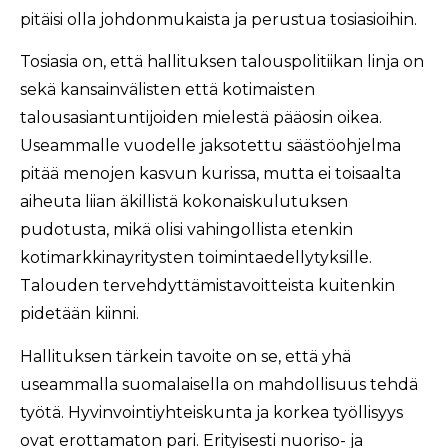
pitäisi olla johdonmukaista ja perustua tosiasioihin.
Tosiasia on, että hallituksen talouspolitiikan linja on
sekä kansainvälisten että kotimaisten
talousasiantuntijoiden mielestä pääosin oikea.
Useammalle vuodelle jaksotettu säästöohjelma
pitää menojen kasvun kurissa, mutta ei toisaalta
aiheuta liian äkillistä kokonaiskulutuksen
pudotusta, mikä olisi vahingollista etenkin
kotimarkkinayritysten toimintaedellytyksille.
Talouden tervehdyttämistavoitteista kuitenkin
pidetään kiinni.
Hallituksen tärkein tavoite on se, että yhä
useammalla suomalaisella on mahdollisuus tehdä
työtä. Hyvinvointiyhteiskunta ja korkea työllisyys
ovat erottamaton pari. Erityisesti nuoriso- ja