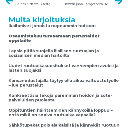
Kiitos luottamuksesta
Tunnin juna Tampereelta Helsinkiin
Muita kirjoituksia
Ikäihmiset jonoista nopeammin hoitoon
Osaamistakuu turvaamaan perustaidot
oppilaille
Lapsia pitää suojella liiallisen ruutuajan ja
sosiaalisen median haitoilta
Uudet ruutuaikasuositukset vanhempien avuksi ja
lasten suojaksi
Kansanedustajalla täytyy olla aikaa valtuustotyölle
– lue perustelut
Konkreettisia tekoja paremman hoidon ja sote-
palveluiden puolesta
Oppituntien häiritseminen kännyköillä loppuu –
entä mikä on sopiva ruutuaika vapaalla?
Sähkötupakat pois alaikäisiltä ja kännykät ruotuun