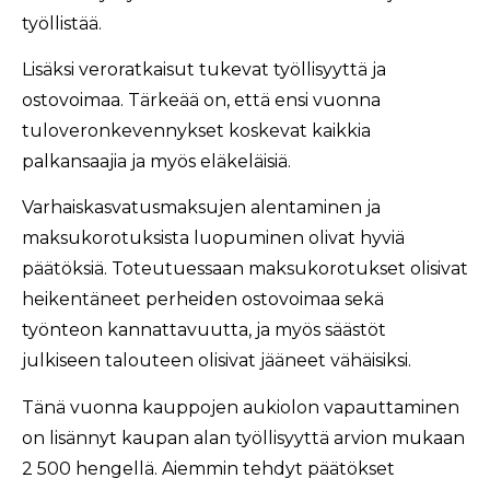
työllistää.
Lisäksi veroratkaisut tukevat työllisyyttä ja
ostovoimaa. Tärkeää on, että ensi vuonna
tuloveronkevennykset koskevat kaikkia
palkansaajia ja myös eläkeläisiä.
Varhaiskasvatusmaksujen alentaminen ja
maksukorotuksista luopuminen olivat hyviä
päätöksiä. Toteutuessaan maksukorotukset olisivat
heikentäneet perheiden ostovoimaa sekä
työnteon kannattavuutta, ja myös säästöt
julkiseen talouteen olisivat jääneet vähäisiksi.
Tänä vuonna kauppojen aukiolon vapauttaminen
on lisännyt kaupan alan työllisyyttä arvion mukaan
2 500 hengellä. Aiemmin tehdyt päätökset