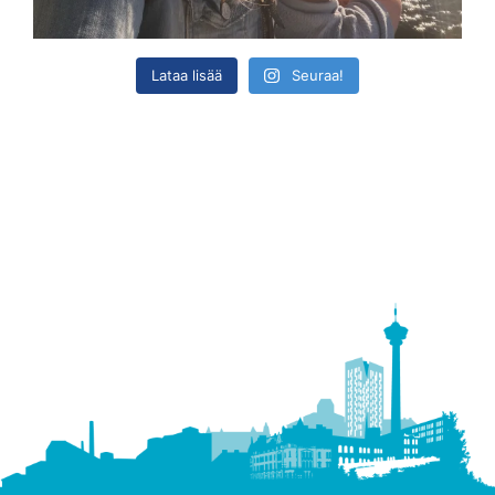
Lataa lisää
Seuraa!